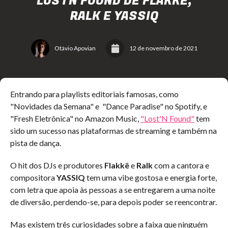
LOSTN FOUND DE FLAKKË,
RALK E YASSIQ
Otávio Apovian
12 de novembro de 2021
Entrando para playlists editoriais famosas, como
"Novidades da Semana" e "Dance Paradise" no Spotify, e
"Fresh Eletrônica" no Amazon Music,
"Lost'N Found"
tem
sido um sucesso nas plataformas de streaming e também na
pista de dança.
O hit dos DJs e produtores
Flakkë
e
Ralk
com a cantora e
compositora
YASSIQ
tem uma vibe gostosa e energia forte,
com letra que apoia às pessoas a se entregarem a uma noite
de diversão, perdendo-se, para depois poder se reencontrar.
Mas existem três curiosidades sobre a faixa que ninguém