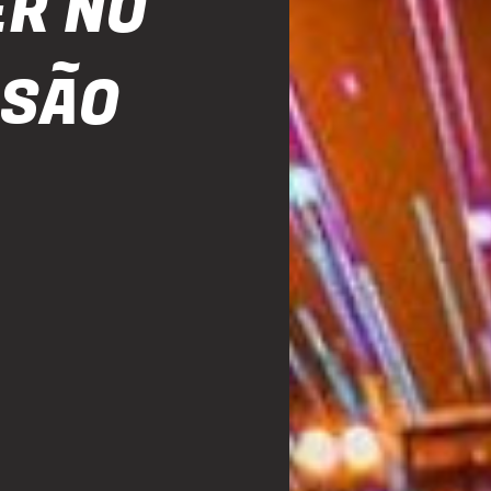
R NO
 SÃO