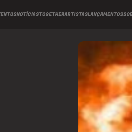
VENTOS
NOTÍCIAS
TOGETHER
ARTISTAS
LANÇAMENTOS
SO