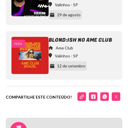
Valinhos
-
SP
29 de agosto
BLOND:ISH NO AME CLUB
FESTA
Agents
Ame Club
of
Time
Valinhos
-
SP
RUBACK
Binaryh
12 de setembro
Bigfett
Sabadini
Silvio
Soul
Weekend
Heroes
Ame
COMPARTILHE ESTE CONTEÚDO!
Blond:ish
Club
https://www.instagram.com/ame.club/
Rafael
Cerato
Camila
Jun
Laroc
https://www.instagram.com/larocclub/