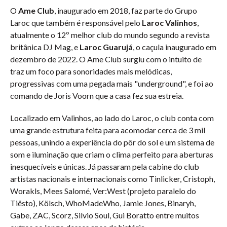
O
Ame Club
, inaugurado em 2018, faz parte do Grupo
Laroc que também é responsável pelo
Laroc Valinhos
,
atualmente o 12º melhor club do mundo segundo a revista
britânica DJ Mag, e
Laroc Guarujá
, o caçula inaugurado em
dezembro de 2022. O Ame Club surgiu com o intuito de
traz um foco para sonoridades mais melódicas,
progressivas com uma pegada mais "underground", e foi ao
comando de Joris Voorn que a casa fez sua estreia.
Localizado em Valinhos, ao lado do Laroc, o club conta com
uma grande estrutura feita para acomodar cerca de 3 mil
pessoas, unindo a experiência do pôr do sol e um sistema de
som e iluminação que criam o clima perfeito para aberturas
inesquecíveis e únicas. Já passaram pela cabine do club
artistas nacionais e internacionais como Tinlicker, Cristoph,
Worakls, Mees Salomé, Ver:West (projeto paralelo do
Tiësto), Kölsch, WhoMadeWho, Jamie Jones, Binaryh,
Gabe, ZAC, Scorz, Silvio Soul, Gui Boratto entre muitos