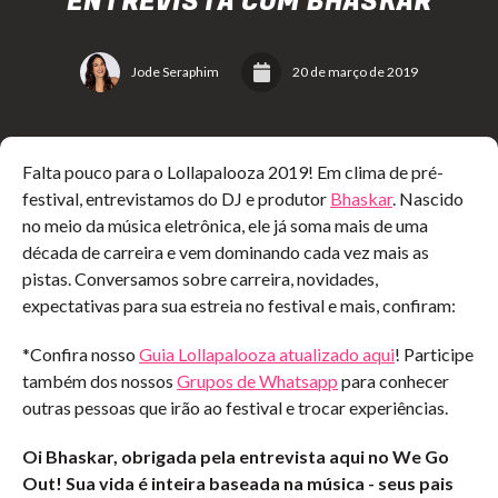
ENTREVISTA COM BHASKAR
Jode Seraphim
20 de março de 2019
Falta pouco para o Lollapalooza 2019! Em clima de pré-
festival, entrevistamos do DJ e produtor
Bhaskar
. Nascido
no meio da música eletrônica, ele já soma mais de uma
década de carreira e vem dominando cada vez mais as
pistas. Conversamos sobre carreira, novidades,
expectativas para sua estreia no festival e mais, confiram:
*Confira nosso
Guia Lollapalooza atualizado aqui
! Participe
também dos nossos
Grupos de Whatsapp
para conhecer
outras pessoas que irão ao festival e trocar experiências.
Oi Bhaskar, obrigada pela entrevista aqui no We Go
Out! Sua vida é inteira baseada na música - seus pais