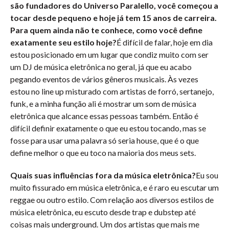
são fundadores do Universo Paralello, você começou a
tocar desde pequeno e hoje já tem 15 anos de carreira.
Para quem ainda não te conhece, como você define
exatamente seu estilo hoje?
É difícil de falar, hoje em dia
estou posicionado em um lugar que condiz muito com ser
um DJ de música eletrônica no geral, já que eu acabo
pegando eventos de vários gêneros musicais. Às vezes
estou no line up misturado com artistas de forró, sertanejo,
funk, e a minha função ali é mostrar um som de música
eletrônica que alcance essas pessoas também. Então é
difícil definir exatamente o que eu estou tocando, mas se
fosse para usar uma palavra só seria house, que é o que
define melhor o que eu toco na maioria dos meus sets.
Quais suas influências fora da música eletrônica?
Eu sou
muito fissurado em música eletrônica, e é raro eu escutar um
reggae ou outro estilo. Com relação aos diversos estilos de
música eletrônica, eu escuto desde trap e dubstep até
coisas mais underground. Um dos artistas que mais me