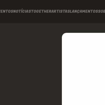
VENTOS
NOTÍCIAS
TOGETHER
ARTISTAS
LANÇAMENTOS
SO