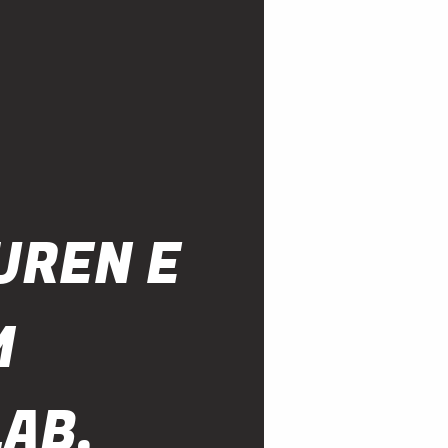
UREN E
M
AB,