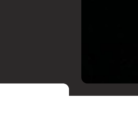
llab, a faixa "
Love We
 verão para os fãs.
Receba cupons de desc
seguidores no Spotify,
festas.
ão global e fazer isso
m os acordes pop, letras