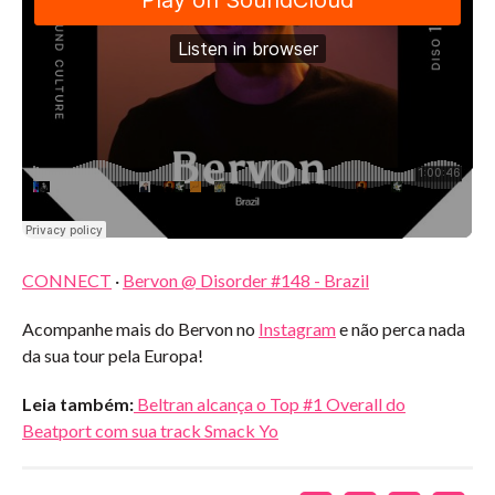
CONNECT
·
Bervon @ Disorder #148 - Brazil
Acompanhe mais do Bervon no
Instagram
e não perca nada
da sua tour pela Europa!
Leia também:
Beltran alcança o Top #1 Overall do
Beatport com sua track Smack Yo