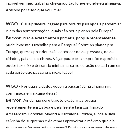
incrível ver meu trabalho chegando tão longe e onde eu almejava.
Ansioso por tudo que vou viver.
WGO
- É sua primeira viagem para fora do país após a pandemia?
Além das apresentações, quais são seus planos pela Europa?
Bervon
: Não é exatamente a primeira, porque recentemente
pude levar meu trabalho para o Paraguai. Sobre os planos pra
Europa, quero aprender mais, conhecer novas pessoas, novas
cidades, países e culturas. Viajar para mim sempre foi especial e
poder fazer isso deixando minha marca no coração de cada um em
cada parte que passarei e inexplicável
WGO
- Por quais cidades você irá passar? Já há alguma gig
confirmada em alguma delas?
Bervon
: Ainda não sei o trajeto exato, mas toquei
recentemente em Lisboa e pela frente tem confirmado,
Amsterdam, Londres, Madrid e Barcelona. Porém, a vida é uma
caixinha de surpresas e devemos aproveitar o máximo que ela
tiver a nos oferecer, não é mesmo? Então estou preparado para