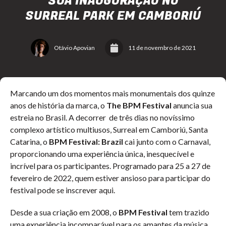
SUA INAUGURAÇÃO NO
SURREAL PARK EM CAMBORIÚ
Otávio Apovian
11 de novembro de 2021
Marcando um dos momentos mais monumentais dos quinze
anos de história da marca, o
The BPM Festival
anuncia sua
estreia no Brasil. A decorrer de três dias no novíssimo
complexo artístico multiusos, Surreal em Camboriú, Santa
Catarina, o
BPM Festival: Brazil
cai junto com o Carnaval,
proporcionando uma experiência única, inesquecível e
incrível para os participantes. Programado para 25 a 27 de
fevereiro de 2022, quem estiver ansioso para participar do
festival pode se inscrever aqui.
Desde a sua criação em 2008, o
BPM Festival
tem trazido
uma experiência incomparável para os amantes da música,