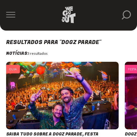
RESULTADOS PARA "DOGZ PARADE"
NOTÍCIAS
3 resultados
GUIA
FESTA
SAIBA TUDO SOBRE A DOGZ PARADE, FESTA
DOGZ