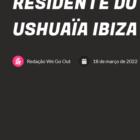
RESIDENTE DO
USHUAÏA IBIZA
Redação We Go Out
18 de março de 2022