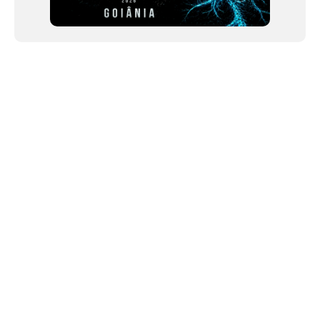
NEWSLETTER
Link copiado!
©2024 We Go Out, todos os direitos reservados. Versao 20250603.
O We Go Out e um site informativo, que publica
noticias
, novidades de