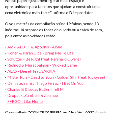
Nosso papel é justamente gerar mais espaço e
oportunidade para talentos que ajudam a construir uma
cena eletrônica mais forte." , afirma o DJ e produtor.
O volume três da compilação reúne 19 faixas, sendo 10
inéditas. Já prepare os fones de ouvido ou a caixa de som,
pois entre as novidades estão:
-
Alok, ALOTT & Apophis - Alone
-
Kohen & Parah Dice - Bring Me To Life
-
Schutzer - Be Right (feat. Pershard Owens)
-
Rednod & Murat Salman - Wicked Game
-
ALAS - Diesel (feat. SARRIA)
-
Mister Ruiz - Dead to You
n - Golden Skin (feat. Rickysee)
-
Delfrate, Samir, Thiago Ferraz - I Bet On You
-
Charles B & Lucas Butler - Tell M
-
Dropack, Zambelli & Zeemae
-
FERGO - Like Home
O compilado
"CONTROVERSIA by Alok Vol. 003
" já está