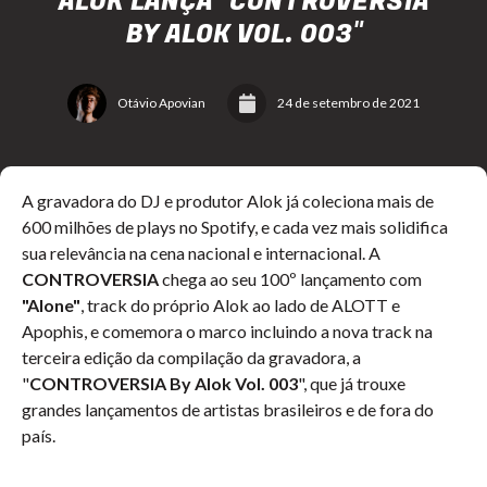
ALOK LANÇA "CONTROVERSIA
BY ALOK VOL. 003"
Otávio Apovian
24 de setembro de 2021
A gravadora do DJ e produtor Alok já coleciona mais de
600 milhões de plays no Spotify, e cada vez mais solidifica
sua relevância na cena nacional e internacional. A
CONTROVERSIA
chega ao seu 1
00º lançamento com
"Alone"
, track do próprio Alok ao lado de ALOTT e
Apophis, e comemora o marco incluindo a nova track na
terceira edição da compilação da gravadora, a
"
CONTROVERSIA By Alok
Vol. 003
", que já trouxe
grandes lançamentos de artistas brasileiros e de fora do
país.