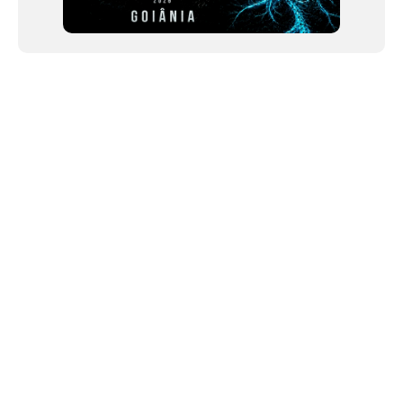
NEWSLETTER
Link copiado!
©2024 We Go Out, todos os direitos reservados. Versao 20250603.
O We Go Out e um site informativo, que publica
noticias
, novidades de