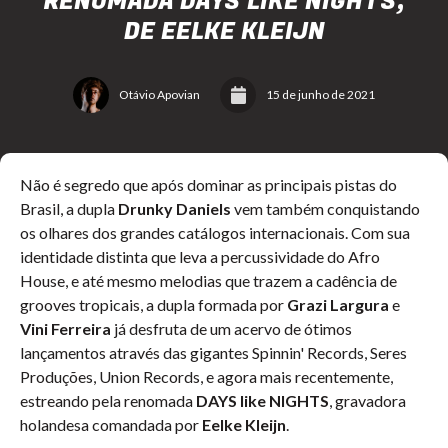
RENOMADA DAYS LIKE NIGHTS,
DE EELKE KLEIJN
Otávio Apovian
15 de junho de 2021
Não é segredo que após dominar as principais pistas do
Brasil, a dupla
Drunky Daniels
vem também conquistando
os olhares dos grandes catálogos internacionais. Com sua
identidade distinta que leva a percussividade do Afro
House, e até mesmo melodias que trazem a cadência de
grooves tropicais, a dupla formada por
Grazi Largura
e
Vini Ferreira
já desfruta de um acervo de ótimos
lançamentos através das gigantes Spinnin' Records, Seres
Produções, Union Records, e agora mais recentemente,
estreando pela renomada
DAYS like NIGHTS
, gravadora
holandesa comandada por
Eelke Kleijn
.