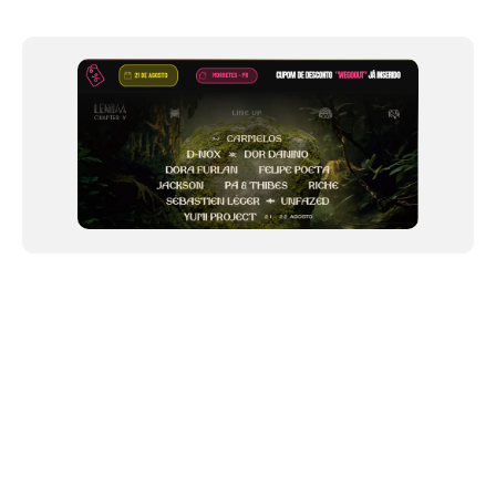
Item
1
of
12
NEWSLETTER