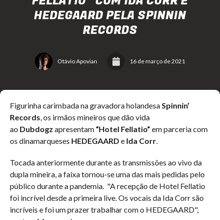
FELLATIO” COM IDA CORR E
HEDEGAARD PELA SPINNIN
RECORDS
Otávio Apovian
16 de março de 2021
Figurinha carimbada na gravadora holandesa
Spinnin’
Records
, os irmãos mineiros que dão vida
ao
Dubdogz
apresentam
“Hotel Fellatio”
em parceria com
os dinamarqueses
HEDEGAARD
e
Ida Corr
.
Tocada anteriormente durante as transmissões ao vivo da
dupla mineira, a faixa tornou-se uma das mais pedidas pelo
público durante a pandemia. "A recepção de Hotel Fellatio
foi incrível desde a primeira live. Os vocais da Ida Corr são
incríveis e foi um prazer trabalhar com o HEDEGAARD",