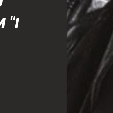
U
 "I