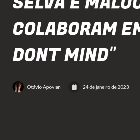
SELVA E MALO
COLABORAM EM
DONT MIND"
Otávio Apovian
24 de janeiro de 2023