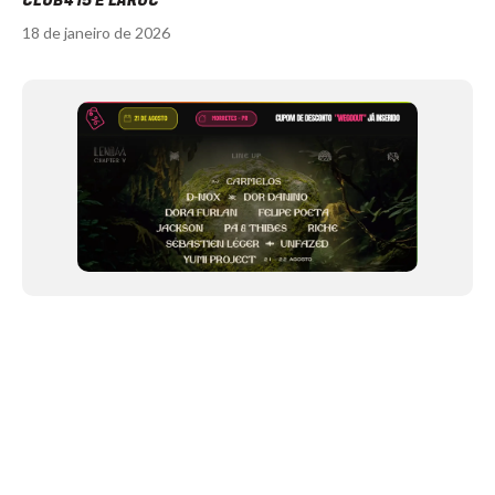
CLUB415 E LAROC
18 de janeiro de 2026
Item
1
of
11
NEWSLETTER