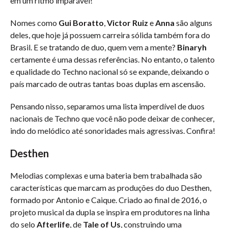
em um ritmo imparável!
Nomes como
Gui Boratto
,
Victor Ruiz
e
Anna
são alguns
deles, que hoje já possuem carreira sólida também fora do
Brasil. E se tratando de duo, quem vem a mente?
Binaryh
certamente é uma dessas referências. No entanto, o talento
e qualidade do Techno nacional só se expande, deixando o
país marcado de outras tantas boas duplas em ascensão.
Pensando nisso, separamos uma lista imperdível de duos
nacionais de Techno que você não pode deixar de conhecer,
indo do melódico até sonoridades mais agressivas. Confira!
Desthen
Melodias complexas e uma bateria bem trabalhada são
características que marcam as produções do duo Desthen,
formado por Antonio e Caique. Criado ao final de 2016, o
projeto musical da dupla se inspira em produtores na linha
do selo
Afterlife
, de
Tale of Us
, construindo uma