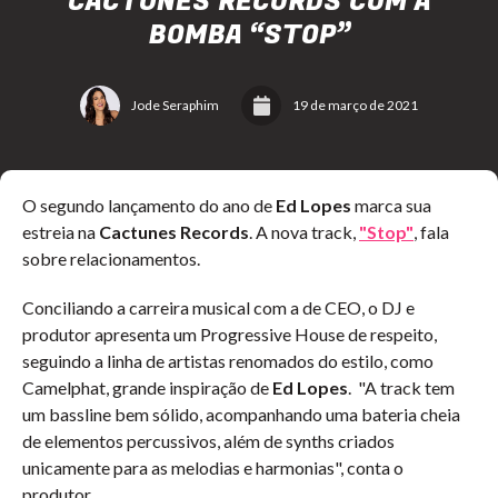
CACTUNES RECORDS COM A
BOMBA “STOP”
Jode Seraphim
19 de março de 2021
O segundo lançamento do ano de
Ed Lopes
marca sua
estreia na
Cactunes Records
. A nova track,
"Stop"
, fala
sobre relacionamentos.
Conciliando a carreira musical com a de CEO, o DJ e
produtor apresenta um Progressive House de respeito,
seguindo a linha de artistas renomados do estilo, como
Camelphat, grande inspiração de
Ed Lopes
. "A track tem
um bassline bem sólido, acompanhando uma bateria cheia
de elementos percussivos, além de synths criados
unicamente para as melodias e harmonias", conta o
produtor.