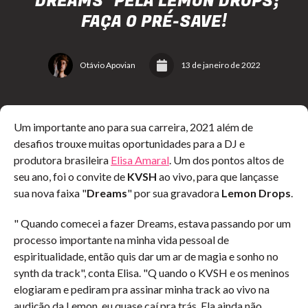
"DREAMS" PELA LEMON DROPS;
FAÇA O PRÉ-SAVE!
Otávio Apovian
13 de janeiro de 2022
Um importante ano para sua carreira, 2021 além de
desafios trouxe muitas oportunidades para a DJ e
produtora brasileira
Elisa Amaral
. Um dos pontos altos de
seu ano, foi o convite de
KVSH
ao vivo, para que lançasse
sua nova faixa "
Dreams
" por sua gravadora
Lemon Drops
.
" Quando comecei a fazer Dreams, estava passando por um
processo importante na minha vida pessoal de
espiritualidade, então quis dar um ar de magia e sonho no
synth da track", conta Elisa. "Q uando o KVSH e os meninos
elogiaram e pediram pra assinar minha track ao vivo na
audição da Lemon, eu quase caí pra trás. Ela ainda não