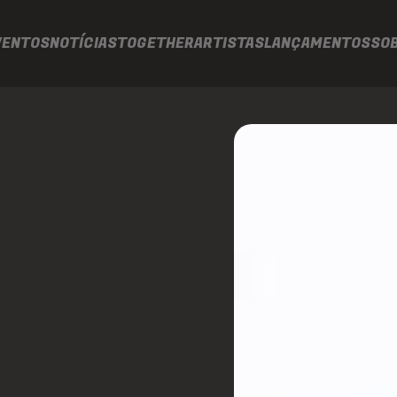
VENTOS
NOTÍCIAS
TOGETHER
ARTISTAS
LANÇAMENTOS
SO