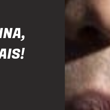
INA,
AIS!