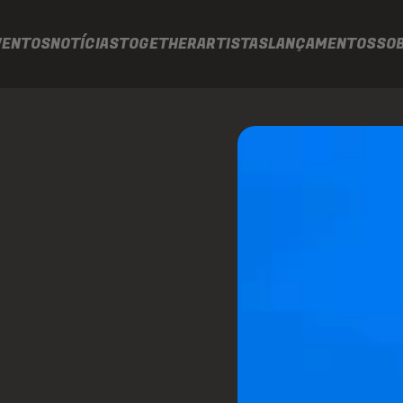
VENTOS
NOTÍCIAS
TOGETHER
ARTISTAS
LANÇAMENTOS
SO