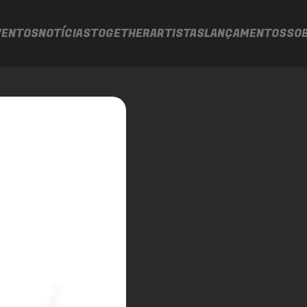
VENTOS
NOTÍCIAS
TOGETHER
ARTISTAS
LANÇAMENTOS
SO