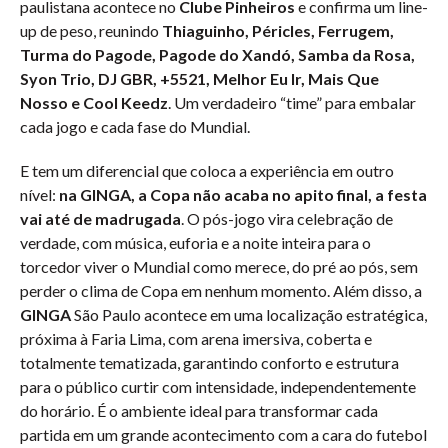
paulistana acontece no
Clube Pinheiros
e confirma um line-
up de peso, reunindo
Thiaguinho, Péricles, Ferrugem,
Turma do Pagode, Pagode do Xandó, Samba da Rosa,
Syon Trio, DJ GBR, +5521, Melhor Eu Ir, Mais Que
Nosso e Cool Keedz
. Um verdadeiro “time” para embalar
cada jogo e cada fase do Mundial.
E tem um diferencial que coloca a experiência em outro
nível:
na GINGA, a Copa não acaba no apito final, a festa
vai até de madrugada
. O pós-jogo vira celebração de
verdade, com música, euforia e a noite inteira para o
torcedor viver o Mundial como merece, do pré ao pós, sem
perder o clima de Copa em nenhum momento. Além disso, a
GINGA
São Paulo acontece em uma localização estratégica,
próxima à Faria Lima, com arena imersiva, coberta e
totalmente tematizada, garantindo conforto e estrutura
para o público curtir com intensidade, independentemente
do horário. É o ambiente ideal para transformar cada
partida em um grande acontecimento com a cara do futebol