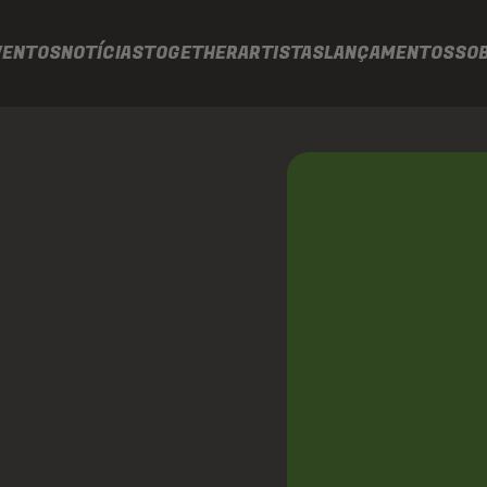
VENTOS
NOTÍCIAS
TOGETHER
ARTISTAS
LANÇAMENTOS
SO