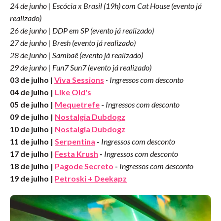
24 de junho | Escócia x Brasil (19h) com Cat House
(evento já
realizado)
26 de junho | DDP em SP
(evento já realizado)
27 de junho | Bresh
(evento já realizado)
28 de junho | Sambaê
(evento já realizado)
29 de junho | Fun7 Sun7
(evento já realizado)
03 de julho
Viva Sessions
Ingressos com desconto
|
-
04 de julho |
Like Old's
05 de julho |
Mequetrefe
-
Ingressos com desconto
09 de julho |
Nostalgia Dubdogz
10 de julho |
Nostalgia Dubdogz
11 de julho |
Serpentina
-
Ingressos com desconto
17 de julho |
Festa Krush
-
Ingressos com desconto
18 de julho |
Pagode Secreto
-
Ingressos com desconto
19 de julho |
Petroski + Deekapz