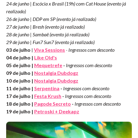
24 de junho | Escócia x Brasil (19h) com Cat House
(evento já
realizado)
26 de junho | DDP em SP
(evento já realizado)
27 de junho | Bresh
(evento já realizado)
28 de junho | Sambaê
(evento já realizado)
29 de junho | Fun7 Sun7
(evento já realizado)
03 de julho
Viva Sessions
Ingressos com desconto
|
-
04 de julho |
Like Old's
05 de julho |
Mequetrefe
-
Ingressos com desconto
09 de julho |
Nostalgia Dubdogz
10 de julho |
Nostalgia Dubdogz
11 de julho |
Serpentina
-
Ingressos com desconto
17 de julho |
Festa Krush
-
Ingressos com desconto
18 de julho |
Pagode Secreto
-
Ingressos com desconto
19 de julho |
Petroski + Deekapz