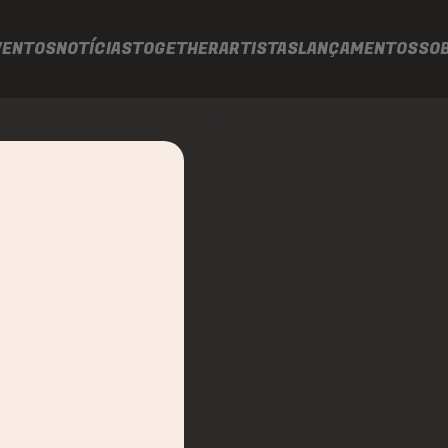
VENTOS
NOTÍCIAS
TOGETHER
ARTISTAS
LANÇAMENTOS
SO