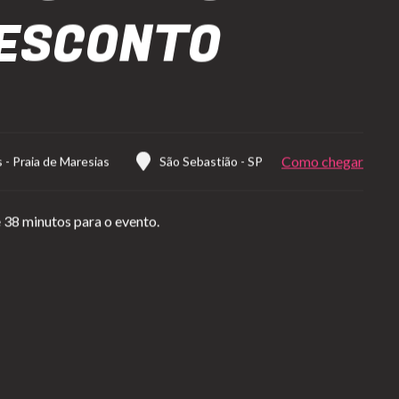
ESCONTO
Como chegar
s
-
Praia de Maresias
São Sebastião
-
SP
 38 minutos para o evento.