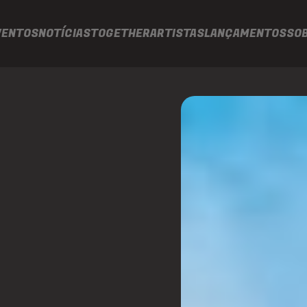
VENTOS
NOTÍCIAS
TOGETHER
ARTISTAS
LANÇAMENTOS
SO