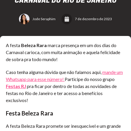
CARNAVAL DO RIO DE JANEIRO
Jode Seraphim
7 de dezembro de 2023
A festa
Beleza Rara
marca presença em um dos dias do
Carnaval carioca, com muita animação e aquela felicidade
de sobra pra todo mundo!
Caso tenha alguma dúvida que não falamos aqui,
mande um
Whatsapp para esse número!
Participe do nosso grupo
Festas RJ
pra ficar por dentro de todas as novidades de
festas no Rio de Janeiro e ter acesso a benefícios
exclusivos!
Festa Beleza Rara
A festa Beleza Rara promete ser inesquecível e um grande