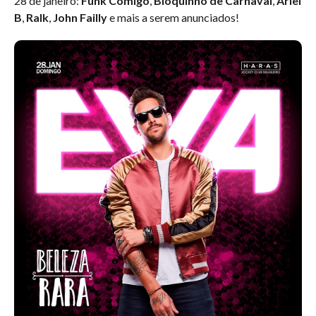
28 de janeiro:
Funk Comigo
,
Bloquinho de Carnaval
,
Ariel
B
,
Ralk
,
John Failly
e mais a serem anunciados!