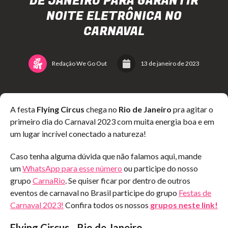
DE JANEIRO PARA GARANTIR
NOITE ELETRÔNICA NO
CARNAVAL
Redação We Go Out
13 de janeiro de 2023
A festa
Flying Circus
chega no
Rio de Janeiro
pra agitar o
primeiro dia do Carnaval 2023 com muita energia boa e em
um lugar incrível conectado a natureza!
Caso tenha alguma dúvida que não falamos aqui, mande
um
WhatsApp para esse número
ou participe do nosso
grupo
CarnaRio
. Se quiser ficar por dentro de outros
eventos de carnaval no Brasil participe do grupo
Festas de
Carnaval 2023!
Confira todos os nossos
grupos neste link!
Flying Circus
-
Rio de Janeiro