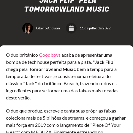
"JACK FLIP" PELA
TOMORROWLAND MUSIC
Otávio Apovian
11 de julho de 2022
O duo britânico
Goodboys
acaba de apresentar uma
bomba de tech house perfeita para a pista. "
Jack Flip
"
chega pela
Tomorrowland Music
bem a tempo para a
temporada de festivais, e consiste numa releitura do
clássico "Jack" do britânico Breach, trazendo todos os
ingredientes para se tornar uma das faixas mais tocadas
deste verão.
O duo que produz, escreve e canta suas próprias faixas
coleciona mais de 5 bilhões de streams, e começou a ganhar
mais força em 2019 com o lançamento de "Piece Of Your
Heart" com MEDUZA. Finalmente estreando no