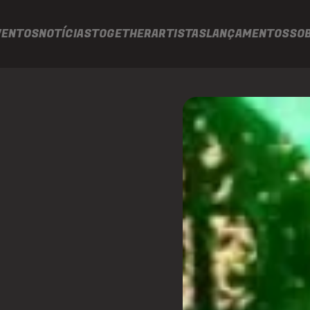
VENTOS
NOTÍCIAS
TOGETHER
ARTISTAS
LANÇAMENTOS
SO