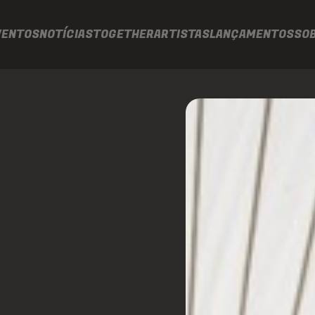
VENTOS
NOTÍCIAS
TOGETHER
ARTISTAS
LANÇAMENTOS
SO