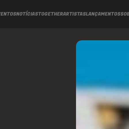
VENTOS
NOTÍCIAS
TOGETHER
ARTISTAS
LANÇAMENTOS
SO