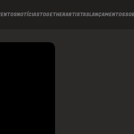
VENTOS
NOTÍCIAS
TOGETHER
ARTISTAS
LANÇAMENTOS
SO