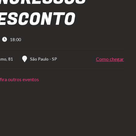
ESCONTO
18:00
Como chegar
smo, 81
São Paulo
-
SP
ira outros eventos