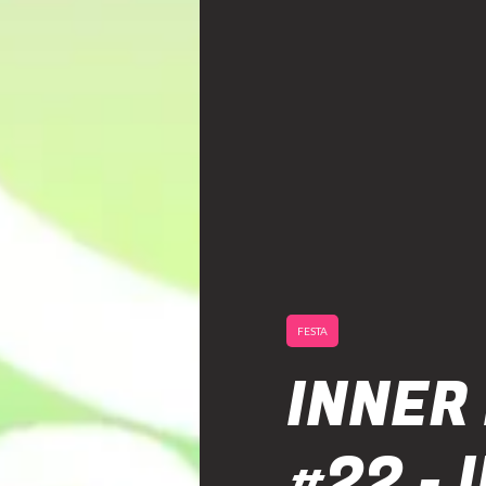
FESTA
INNER
#22 -