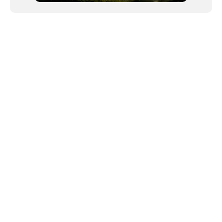
NEWSLETTER
Link copiado!
©2024 We Go Out, todos os direitos reservados. Versao 20250603.
O We Go Out e um site informativo, que publica
noticias
, novidades de
artistas
,
lancamentos
e faz divulgacao de
eventos
periodicamente atraves da
sua plataforma. Sendo assim, nao produz nenhum tipo de evento nem