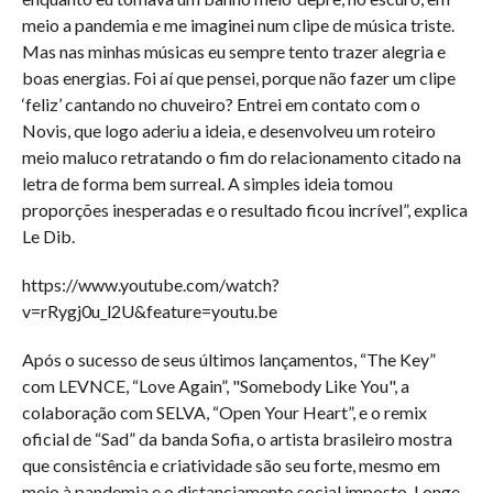
meio a pandemia e me imaginei num clipe de música triste.
Mas nas minhas músicas eu sempre tento trazer alegria e
boas energias. Foi aí que pensei, porque não fazer um clipe
‘feliz’ cantando no chuveiro? Entrei em contato com o
Novis, que logo aderiu a ideia, e desenvolveu um roteiro
meio maluco retratando o fim do relacionamento citado na
letra de forma bem surreal. A simples ideia tomou
proporções inesperadas e o resultado ficou incrível”, explica
Le Dib.
https://www.youtube.com/watch?
v=rRygj0u_l2U&feature=youtu.be
Após o sucesso de seus últimos lançamentos, “The Key”
com LEVNCE, “Love Again”, "Somebody Like You", a
colaboração com SELVA, “Open Your Heart”, e o remix
oficial de “Sad” da banda Sofia, o artista brasileiro mostra
que consistência e criatividade são seu forte, mesmo em
meio à pandemia e o distanciamento social imposto. Longe