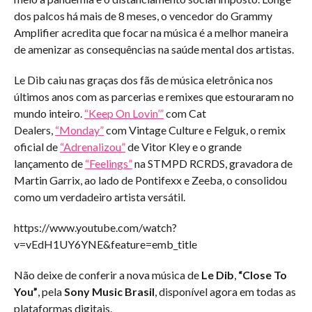
dos palcos há mais de 8 meses, o vencedor do Grammy
Amplifier acredita que focar na música é a melhor maneira
de amenizar as consequências na saúde mental dos artistas.
Le Dib caiu nas graças dos fãs de música eletrônica nos
últimos anos com as parcerias e remixes que estouraram no
mundo inteiro.
“Keep On Lovin’”
com Cat
Dealers,
“Monday”
com Vintage Culture e Felguk, o remix
oficial de
“Adrenalizou”
de Vitor Kley e o grande
lançamento de
“Feelings”
na STMPD RCRDS, gravadora de
Martin Garrix, ao lado de Pontifexx e Zeeba, o consolidou
como um verdadeiro artista versátil.
https://www.youtube.com/watch?
v=vEdH1UY6YNE&feature=emb_title
Não deixe de conferir a nova música de
Le Dib
,
“Close To
You”
, pela
Sony Music Brasil
, disponível agora em todas as
plataformas digitais.