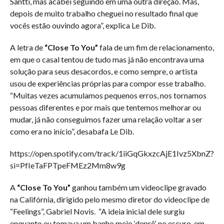
Santti, mas acabei seguindo em uma outra direção. Mas,
depois de muito trabalho cheguei no resultado final que
vocês estão ouvindo agora”, explica Le Dib.
A letra de
“Close To You”
fala de um fim de relacionamento,
em que o casal tentou de tudo mas já não encontrava uma
solução para seus desacordos, e como sempre, o artista
usou de experiências próprias para compor esse trabalho.
“Muitas vezes acumulamos pequenos erros, nos tornamos
pessoas diferentes e por mais que tentemos melhorar ou
mudar, já não conseguimos fazer uma relação voltar a ser
como era no início”, desabafa Le Dib.
https://open.spotify.com/track/1iiGqGkxzcAjE1Ivz5XbnZ?
si=PfIeTaFPTpeFMEz2Mm8w9g
A
“Close To You”
ganhou também um videoclipe gravado
na Califórnia, dirigido pelo mesmo diretor do videoclipe de
“Feelings”, Gabriel Novis. “A ideia inicial dele surgiu
enquanto eu tomava um banho meio ‘deprê’, no escuro, em