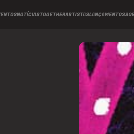
VENTOS
NOTÍCIAS
TOGETHER
ARTISTAS
LANÇAMENTOS
SO