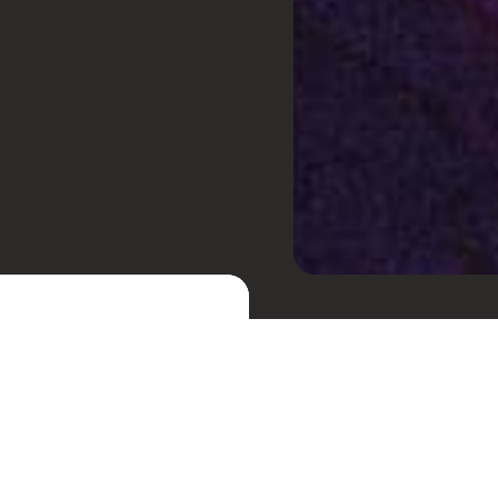
sta
Le Dib
, não deixou de
 tracks e desenvolvendo
ilhão de streams no
Receba cupons de desc
, que saiu pela Sony Music, é
festas.
de sonoridade que ele tem