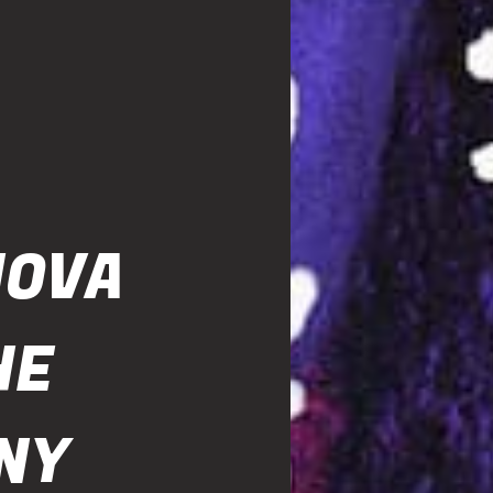
NOVA
HE
ONY