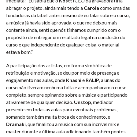
imediata: “Eu sabia que o
Kostt
(CEO da gravadora) iria
abraçar o projeto, ainda mais tendo a
Carola
como uma das
fundadoras da label, antes mesmo de eu falar sobre o curso,
a música já havia sido aprovada, o que me deixou mais
contente ainda, senti que nós tínhamos cumprido com o
propósito de entregar um resultado legal na conclusão do
curso e que independente de qualquer coisa, o material
estava bom.”
A participação dos artistas, em forma simbólica de
retribuição e motivação, se deu por meio de presença e
engajamento nas aulas, onde
Knashi
e
RALIP
, alunas do
curso não tiveram nenhuma falta e acompanharam o curso
completo, sempre opinando sobre a música e participando
ativamente de qualquer decisão.
Unstop
, mediador
presente em todas as aulas para eventuais problemas,
somando também muita troca de conhecimento, e
Dramaki
, que finalizou a música com sua incrível mix e
master durante a última aula adicionando também pontos