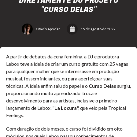
DIRETAMENTE DO PROJETO
"CURSO DELAS"
Otávio Apovian
15 de agosto de 2022
A partir de debates da cena feminina, a DJ e produtora
Lebox teve a ideia de criar um curso gratuito com 25 vagas
para qualquer mulher que se interessasse em produção
musical, fossem iniciantes, ou para aperfeiçoar suas
técnicas. A ideia enfim saiu do papel e o
Curso Delas
surgiu,
proporcionando muito aprendizado, troca e
desenvolvimento para as artistas, inclusive o primeiro
lançamento de Lebox, "
La Locura
", que veio pela Tropical
Feelings.
Com duração de dois meses, o curso foi dividido em oito
módulos, nos quais Lebox passou conhecimentos de