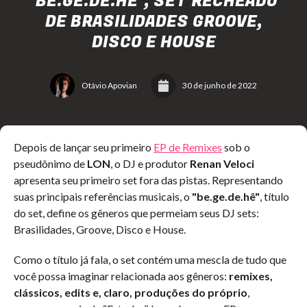
"BE.GE.DE.HÊ", SET RECHEADO
DE BRASILIDADES GROOVE,
DISCO E HOUSE
Otávio Apovian
30 de junho de 2022
Depois de lançar seu primeiro
EP de Remixes
sob o
pseudônimo de
LON
, o DJ e produtor
Renan Veloci
apresenta seu primeiro set fora das pistas. Representando
suas principais referências musicais, o
"be.ge.de.hê"
, título
do set, define os gêneros que permeiam seus DJ sets:
Brasilidades, Groove, Disco e House.
Como o título já fala, o set contém uma mescla de tudo que
você possa imaginar relacionada aos gêneros:
remixes,
clássicos, edits e, claro, produções do próprio
,