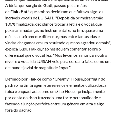
A ideia, que surgiu do
Gudi
, passou pelas mãos
de
Flakkë
até que ambos decidiram que faltava algo: os
incríveis vocais de
LUISAH
. "Depois da primeira versão
100% finalizada, decidimos trocar a letra e o vocal, que
puxaram mudanças no instrumental e, no fim, quase uma
música inteiramente diferente, mas entre tantas idas e
vindas chegamos em um resultado que nos agradou demais",
explica Gudi. Flakkë, não hesitou em comentar sobre o
diferencial que o vocal fez. "Nós levamos a música a outro
nível, e o vocal da LUISAH veio para coroar a faixa como um
desbunde jovial de magnitude ímpar".
Definido por
Flakkë
como "Creamy" House, por fugir do
padrão na timbragem etérea e nos elementos utilizados, a
faixa é enquadrada como um Slap House, principalmente
por conta do drop trazendo uma forte personalidade e
fazendo a junção perfeita entre um gênero em alta e algo
fora do padrão.