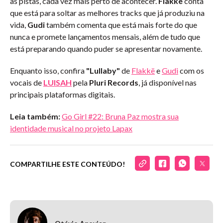
às pistas, cada vez mais perto de acontecer.
Flakkë
conta
que está para soltar as melhores tracks que já produziu na
vida,
Gudi
também comenta que está mais forte do que
nunca e promete lançamentos mensais, além de tudo que
está preparando quando puder se apresentar novamente.
Enquanto isso, confira
"Lullaby"
de
Flakkë
e
Gudi
com os
vocais de
LUISAH
pela
Pluri Records
, já disponível nas
principais plataformas digitais.
Leia também:
Go Girl #22: Bruna Paz mostra sua
identidade musical no projeto Lapax
COMPARTILHE ESTE CONTEÚDO!