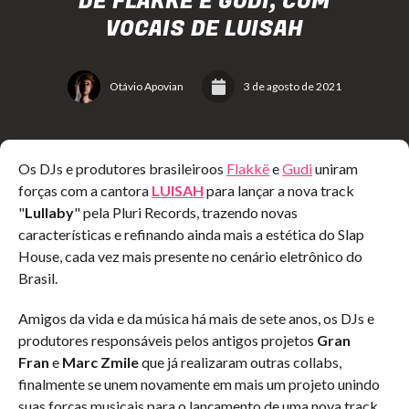
DE FLAKKË E GUDI, COM
VOCAIS DE LUISAH
Otávio Apovian
3 de agosto de 2021
Os DJs e produtores brasileiroos
Flakkë
e
Gudi
uniram
forças com a cantora
LUISAH
para lançar a nova track
"
Lullaby
" pela Pluri Records, trazendo novas
características e refinando ainda mais a estética do Slap
House, cada vez mais presente no cenário eletrônico do
Brasil.
Amigos da vida e da música há mais de sete anos, os DJs e
produtores responsáveis pelos antigos projetos
Gran
Fran
e
Marc Zmile
que já realizaram outras collabs,
finalmente se unem novamente em mais um projeto unindo
suas forças musicais para o lançamento de uma nova track.