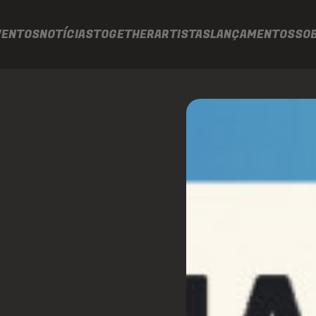
VENTOS
NOTÍCIAS
TOGETHER
ARTISTAS
LANÇAMENTOS
SO