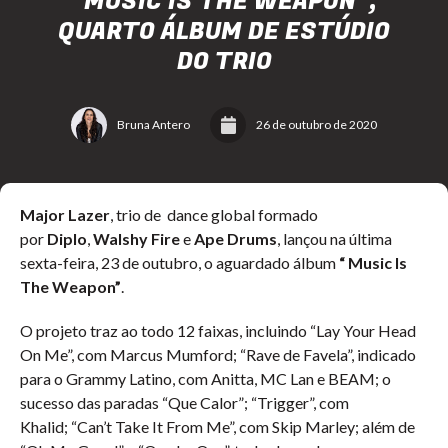
“MUSIC IS THE WEAPON”,
QUARTO ÁLBUM DE ESTÚDIO
DO TRIO
Bruna Antero
26 de outubro de 2020
Major Lazer
, trio de dance global formado
por
Diplo
,
Walshy Fire
e
Ape Drums
, lançou na última
sexta-feira, 23 de outubro, o aguardado álbum
“ Music Is
The Weapon”
.
O projeto traz ao todo 12 faixas, incluindo “Lay Your Head
On Me”, com Marcus Mumford; “Rave de Favela”, indicado
para o Grammy Latino, com Anitta, MC Lan e BEAM; o
sucesso das paradas “Que Calor”; “Trigger”, com
Khalid; “Can’t Take It From Me”, com Skip Marley; além de