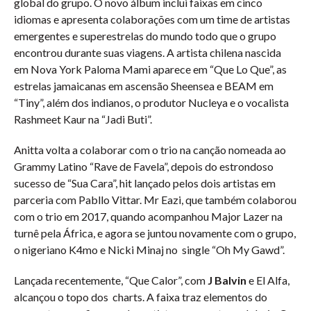
global do grupo. O novo álbum inclui faixas em cinco
idiomas e apresenta colaborações com um time de artistas
emergentes e superestrelas do mundo todo que o grupo
encontrou durante suas viagens. A artista chilena nascida
em Nova York Paloma Mami aparece em “Que Lo Que”, as
estrelas jamaicanas em ascensão Sheensea e BEAM em
“Tiny”, além dos indianos, o produtor Nucleya e o vocalista
Rashmeet Kaur na “Jadi Buti”.
Anitta volta a colaborar com o trio na canção nomeada ao
Grammy Latino “Rave de Favela”, depois do estrondoso
sucesso de “Sua Cara”, hit lançado pelos dois artistas em
parceria com Pabllo Vittar. Mr Eazi, que também colaborou
com o trio em 2017, quando acompanhou Major Lazer na
turnê pela África, e agora se juntou novamente com o grupo,
o nigeriano K4mo e Nicki Minaj no single “Oh My Gawd”.
Lançada recentemente, “Que Calor”, com
J Balvin
e El Alfa,
alcançou o topo dos charts. A faixa traz elementos do