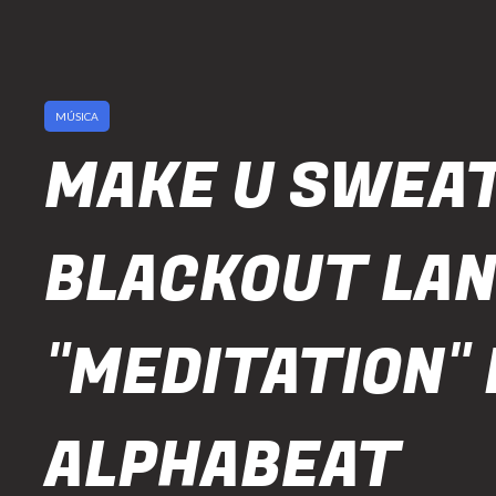
MÚSICA
MAKE U SWEAT
BLACKOUT LA
"MEDITATION"
ALPHABEAT