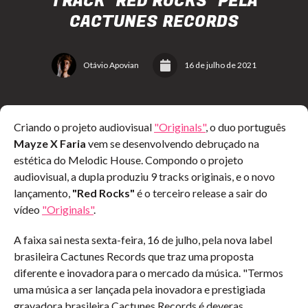
TRACK "RED ROCKS" PELA
CACTUNES RECORDS
Otávio Apovian
16 de julho de 2021
Criando o projeto audiovisual
"Originals"
, o duo português
Mayze X Faria
vem se desenvolvendo debruçado na
estética do Melodic House. Compondo o projeto
audiovisual, a dupla produziu 9 tracks originais, e o novo
lançamento,
"Red Rocks"
é o terceiro release a sair do
vídeo
"Originals"
.
A faixa sai nesta sexta-feira, 16 de julho, pela nova label
brasileira Cactunes Records que traz uma proposta
diferente e inovadora para o mercado da música. "Termos
uma música a ser lançada pela inovadora e prestigiada
gravadora brasileira Cactunes Records é deveras