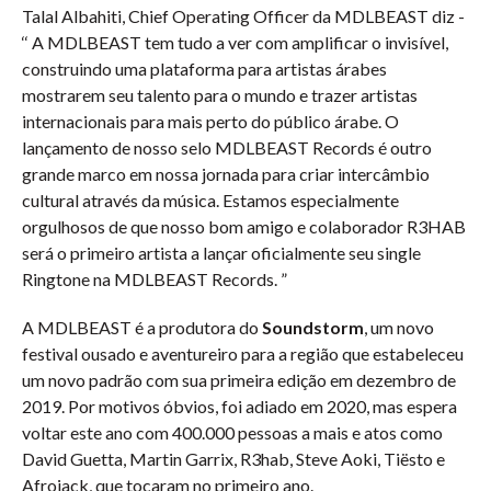
Talal Albahiti, Chief Operating Officer da MDLBEAST diz -
‘‘ A MDLBEAST tem tudo a ver com amplificar o invisível,
construindo uma plataforma para artistas árabes
mostrarem seu talento para o mundo e trazer artistas
internacionais para mais perto do público árabe. O
lançamento de nosso selo MDLBEAST Records é outro
grande marco em nossa jornada para criar intercâmbio
cultural através da música. Estamos especialmente
orgulhosos de que nosso bom amigo e colaborador R3HAB
será o primeiro artista a lançar oficialmente seu single
Ringtone na MDLBEAST Records. ”
A MDLBEAST é a produtora do
Soundstorm
, um novo
festival ousado e aventureiro para a região que estabeleceu
um novo padrão com sua primeira edição em dezembro de
2019. Por motivos óbvios, foi adiado em 2020, mas espera
voltar este ano com 400.000 pessoas a mais e atos como
David Guetta, Martin Garrix, R3hab, Steve Aoki, Tiësto e
Afrojack, que tocaram no primeiro ano.