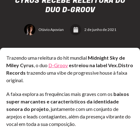
CYRUS RECEBE RELEITURA DO
DUO D-GROOV
Otávio Apovian
2 de junho de 2021
Trazendo uma releitura do hit mundial
Midnight Sky
de
Miley Cyrus
, o duo
D-Groov
estreiou na label Vex.Distro
Records
trazendo uma vibe de progressive house à faixa
original.
A faixa explora as frequências mais graves com os
baixos
super marcantes e característicos da identidade
sonora do projeto
, juntamente com um conjunto de
arpejos e leads contagiantes, além da presença vibrante do
vocal em toda a sua composição.