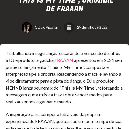
"THIS IS MY TIME", ORIGINAL
DE FRAAAN
Otávio Apovian
29 de julho de 2022
Trabalhando inseguranças, encarando e vencendo desafios
a DJ e produtora gaúcha
FRAAAN
apresentou em 2021 seu
primeiro lançamento "
This Is My Time
", composta e
interpretada pela própria. Reacendendo a track e levando a
vibe diretamente para a pista de dança, o DJ e produtor
NENND
lança seu remix de "
This Is My Time
", reforçando a
mensagem que a música traz sobre vencer medos para
realizar sonhos e ganhar o mundo.
A inspiração para compor a letra veio da própria
experiência de FRAAAN, que passou um bom tempo de sua
vida deixando de lado o sonho de soltar a voz com medo de