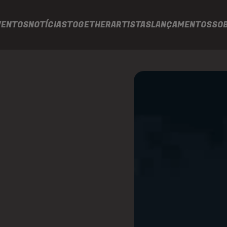
VENTOS
NOTÍCIAS
TOGETHER
ARTISTAS
LANÇAMENTOS
SO