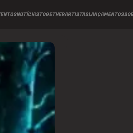
VENTOS
NOTÍCIAS
TOGETHER
ARTISTAS
LANÇAMENTOS
SO