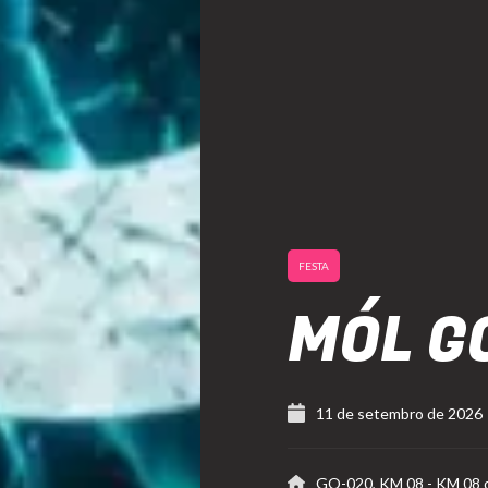
FESTA
MÓL G
11 de setembro de 2026
GO-020, KM 08
-
KM 08 