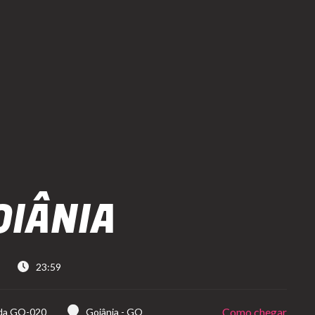
OIÂNIA
23:59
Como chegar
da GO-020
Goiânia
-
GO