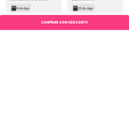
DESCONTO
9 de Ago
13 de Ago
Item
1
COMPRAR COM DESCONTO
of
12
NEWSLETTER
©2024 We Go Out, todos os direitos reservados. Versao 20250603.
O We Go Out e um site informativo, que publica
noticias
, novidades de