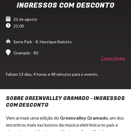
INGRESSOS COM DESCONTO
22 de agosto
21:00
Serra Park
- R. Henrique Belotto
Gramado - RS
Como chegar
Faltam
13 dias,
4 horas e 48 minutos para o evento.
SOBRE GREENVALLEY GRAMADO - INGRESSOS
COM DESCONTO
Vem aí mais uma edição do
Greenvalley Gramado
, um dos
encontros mais exclusivos da música eletrônica no país e