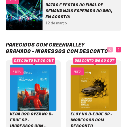
FESTA
DATAS E FESTAS DO FINAL DE
SEMANA MAIS ESPERADO DO ANO,
EM AGOSTO!
12 de março
Greenvalley Gramado - Ingressos com desconto
PARECIDOS COM GREENVALLEY
GRAMADO - INGRESSOS COM DESCONTO
DESCONTO WE GO OUT
DESCONTO WE GO OUT
FESTA
FESTA
VEGA B2B GYZA NO D-
ELOY NO D-EDGE SP -
EDGE SP -
INGRESSOS COM
INGRESSOS COM
DESCONTO