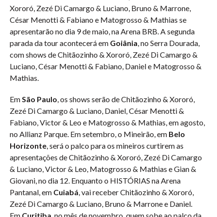
Xororó, Zezé Di Camargo & Luciano, Bruno & Marrone,
César Menotti & Fabiano e Matogrosso & Mathias se
apresentarão no dia 9 de maio, na Arena BRB. A segunda
parada da tour acontecerá em
Goiânia
, no Serra Dourada,
com shows de Chitãozinho & Xororó, Zezé Di Camargo &
Luciano, César Menotti & Fabiano, Daniel e Matogrosso &
Mathias.
Em
São Paulo
, os shows serão de Chitãozinho & Xororó,
Zezé Di Camargo & Luciano, Daniel, César Menotti &
Fabiano, Victor & Leo e Matogrosso & Mathias, em agosto,
no Allianz Parque. Em setembro, o Mineirão, em
Belo
Horizonte
, será o palco para os mineiros curtirem as
apresentações de Chitãozinho & Xororó, Zezé Di Camargo
& Luciano, Victor & Leo, Matogrosso & Mathias e Gian &
Giovani, no dia 12. Enquanto o HISTÓRIAS na Arena
Pantanal, em
Cuiabá
, vai receber Chitãozinho & Xororó,
Zezé Di Camargo & Luciano, Bruno & Marrone e Daniel.
Em
Curitiba
, no mês de novembro, quem sobe ao palco da