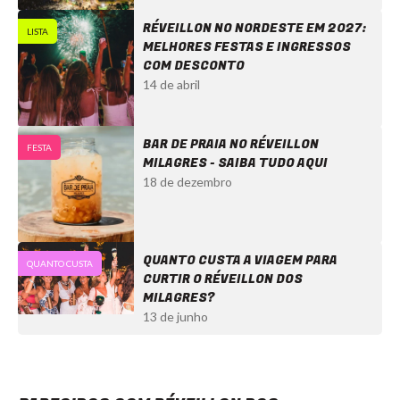
RÉVEILLON NO NORDESTE EM 2027:
LISTA
MELHORES FESTAS E INGRESSOS
COM DESCONTO
14 de abril
BAR DE PRAIA NO RÉVEILLON
FESTA
MILAGRES - SAIBA TUDO AQUI
18 de dezembro
QUANTO CUSTA A VIAGEM PARA
QUANTO CUSTA
CURTIR O RÉVEILLON DOS
MILAGRES?
13 de junho
Réveillon dos Milagres - Ingressos com desconto